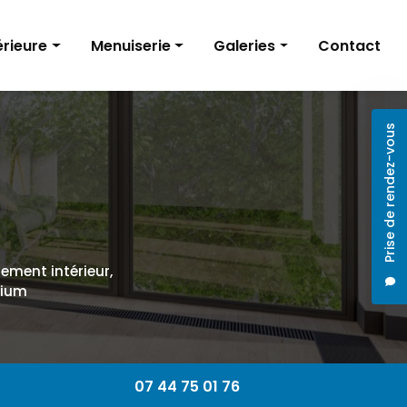
érieure
Menuiserie
Galeries
Contact
Volets roulants
Rénovation intérieure
Prise de rendez-vous
Installation de menuiseries
Menuiserie
Baies vitrées
ntérieur
cement intérieur,
nium
07 44 75 01 76