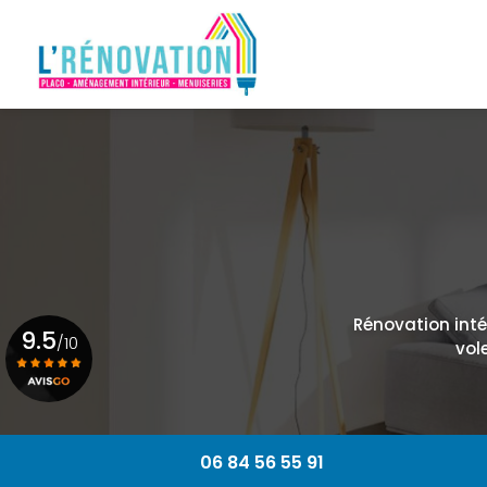
Navigation principale
Aller
au
contenu
principal
Rénovation intér
9.5
/10
vol
Voir le certificat
06 84 56 55 91