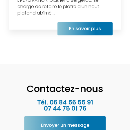
L'RÉNOVATION, plâtrier à Bergerac, se
charge de refaire le plâtre d’un haut
plafond abîmé....
En savoir plus
Contactez-nous
Tél.
06 84 56 55 91
07 44 75 01 76
Envoyer un message