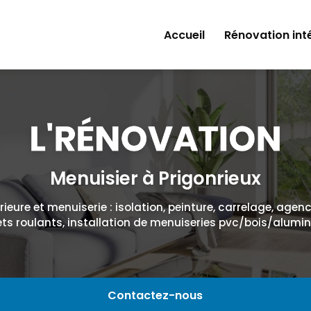
Accueil
Rénovation int
Isolation
Peinture
Plâtrerie
Carrelage
Menuisier à Prigonrieux
Agencement d'i
ieure et menuiserie : isolation, peinture, carrelage, agen
ets roulants, installation de menuiseries pvc/bois/alumi
Contactez-nous