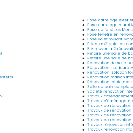
Pose carrelage exteri
Pose carrelage mural
Pose de fenêtres Mont
Pose fenetre en renov
Pose volet roulant Mo
Prix au m2 isolation 
Prix moyen m2 rénovat
l
Refaire une salle de 
Refaire une salle de b
Renovation de salle b
Rénovation intérieure
Rénovation isolation t
estérol
Rénovation maison int
Rénovation totale mai
Salle de bain complet
Société rénovation int
ol
Travaux aménagement 
Travaux d'aménagemen
Travaux de rénovatio
Travaux de rénovation 
Travaux de rénovation
Travaux de rénovation
Travaux rénovation int
Travaux rénovation ma