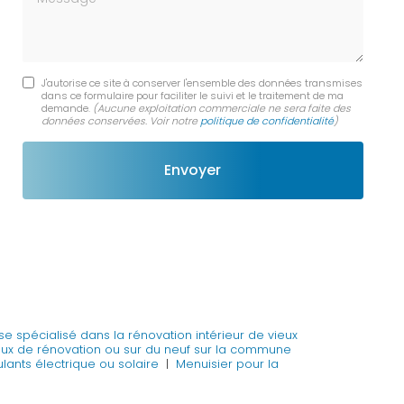
J'autorise ce site à conserver l'ensemble des données transmises
dans ce formulaire pour faciliter le suivi et le traitement de ma
demande.
(Aucune exploitation commerciale ne sera faite des
données conservées. Voir notre
politique de confidentialité
)
ise spécialisé dans la rénovation intérieur de vieux
avaux de rénovation ou sur du neuf sur la commune
lants électrique ou solaire
|
Menuisier pour la