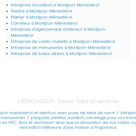
Entreprise d'isolation
à Montpon-Ménestérol
Peintre
à Montpon-Ménestérol
Plâtrier
à Montpon-Ménestérol
Carreleur
à Montpon-Ménestérol
Entreprise d'agencement d'intérieur
à Montpon-
Ménestérol
Entreprise de volets roulants
à Montpon-Ménestérol
Entreprise de menuiseries
à Montpon-Ménestérol
Entreprise de baies vitrées
à Montpon-Ménestérol
L'RÉNOVATION : Savoir-faire et services
ntpon menesterol et alentour avec pose de laine de verre
|
Entrepr
es menuiseries
|
plaquiste, peintre, isolation, carrelage pour vos tr
en PVC , Bois et aluminium ainsi que la rénovation de vos volets rou
rénovation intérieure d'une maison à Prigonrieux