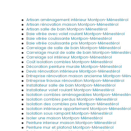
Artisan aménagement intérieur Montpon-Ménestérol
Artisan rénovation maison Montpon-Ménestérol
Artisan salle de bain Montpon-Ménestérol
Baie vitrée avec volet roulant Montpon-Ménestérol
Baie vitrée coulissante Montpon-Ménestérol
Baie vitrée coulissante prix Montpon-Ménestérol
Carrelage de salle de bain Montpon-Ménestérol
Carrelage mural de salle de bain Montpon-Ménestéro
Carrelage sol intérieur Montpon-Ménestérol
Coût isolation combles Montpon-Ménestérol
Décoration peinture murale Montpon-Ménestérol
Devis rénovation intérieure Montpon-Ménestérol
Entreprise rénovation maison ancienne Montpon-Mén
Entreprise travaux rénovation Montpon-Ménestérol
Installateur salle de bain Montpon-Ménestérol
Installateur volet roulant Montpon-Ménestérol
Isolation combles aménageables Montpon-Ménestér
Isolation combles perdus Montpon-Ménestérol
Isolation des combles prix Montpon-Ménestérol
Isolation intérieure appartement Montpon-Ménestérol
Isolation sous rampant Montpon-Ménestérol
Isoler une maison Montpon-Ménestérol
Peinture interieur maison Montpon-Ménestérol
Peinture mur et plafond Montpon-Ménestérol