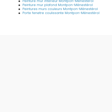
Peinture mur intérieur Montpon-Ménestérol
Peinture mur plafond Montpon-Ménestérol
Peintures murs couleurs Montpon-Ménestérol
Porte fenetre coulissante Montpon-Ménestérol