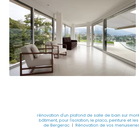
rénovation d'un plafond de salle de bain sur mo
bâtiment, pour l'isolation, le placo, peinture et l
de Bergerac
|
Rénovation de vos menuiseries 