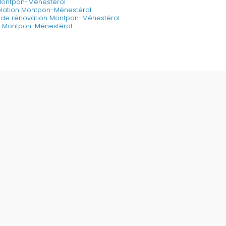
 Montpon-Ménestérol
solation Montpon-Ménestérol
e de rénovation Montpon-Ménestérol
ue Montpon-Ménestérol