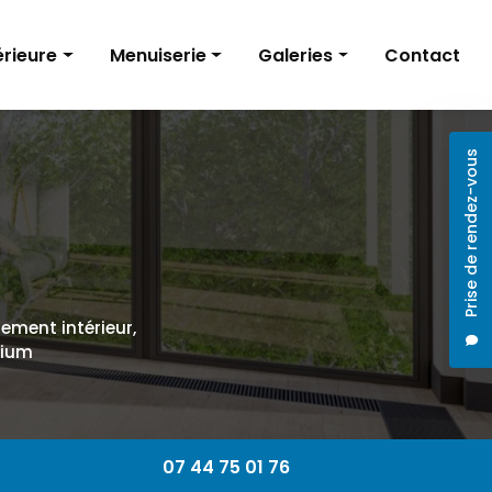
érieure
Menuiserie
Galeries
Contact
Volets roulants
Rénovation intérieure
Prise de rendez-vous
Installation de menuiseries
Menuiserie
Baies vitrées
ntérieur
cement intérieur,
nium
07 44 75 01 76