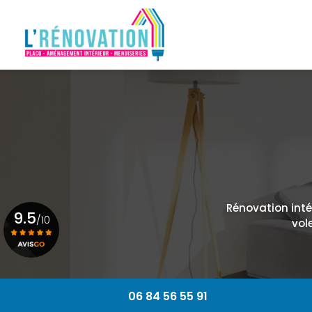
Navigation principale
Aller
au
contenu
principal
Rénovation intér
9.5
/10
vol
Voir le certificat
06 84 56 55 91