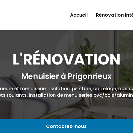
Accueil
Rénovation int
Isolation
Peinture
Plâtrerie
Carrelage
Menuisier à Prigonrieux
Agencement d'i
ieure et menuiserie : isolation, peinture, carrelage, agen
ets roulants, installation de menuiseries pvc/bois/alumi
Contactez-nous