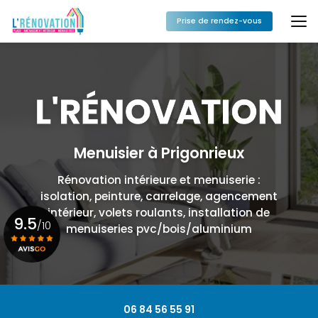
Aller
au
Prise de rendez-vous
contenu
principal
Menuisier à Prigonrieux
Rénovation intérieure et menuiserie :
isolation, peinture, carrelage, agencement
intérieur, volets roulants, installation de
9.5
/10
menuiseries pvc/bois/aluminium
Voir le certificat
06 84 56 55 91