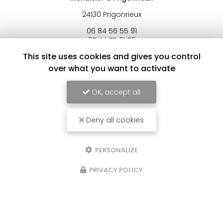
24130 Prigonrieux
06 84 56 55 91
07 44 75 01 76
This site uses cookies and gives you control
Lundi au samedi :
8h - 18h
over what you want to activate
Fermé le dimanche
OK, accept all
Deny all cookies
Envoyez un message
PERSONALIZE
Nom Prénom
PRIVACY POLICY
Société
Email