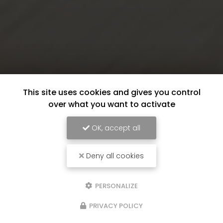
This site uses cookies and gives you control
over what you want to activate
OK, accept all
Deny all cookies
PERSONALIZE
06 84 56 55 91
Contactez-nous
PRIVACY POLICY
07 44 75 01 76