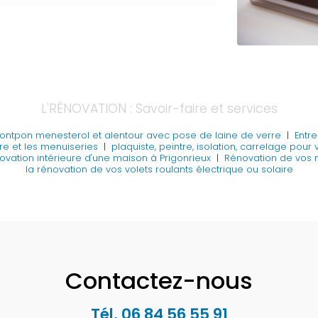
L'RÉNOVATION : Savoir-faire et services
montpon menesterol et alentour avec pose de laine de verre
|
Entre
ture et les menuiseries
|
plaquiste, peintre, isolation, carrelage pour
ovation intérieure d'une maison à Prigonrieux
|
Rénovation de vos m
la rénovation de vos volets roulants électrique ou solaire
Contactez-nous
Tél.
06 84 56 55 91