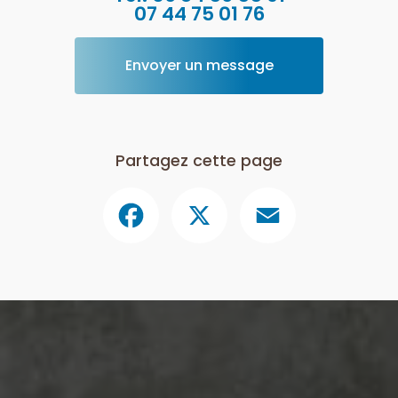
07 44 75 01 76
Envoyer un message
Partagez cette page
Facebook
X
Email