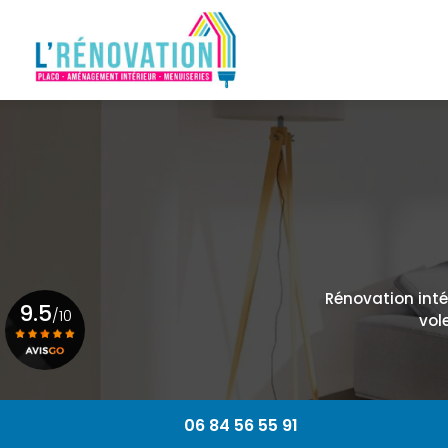
Navigation principale
Aller
au
contenu
principal
Rénovation intér
9.5
/10
vol
Voir le certificat
06 84 56 55 91