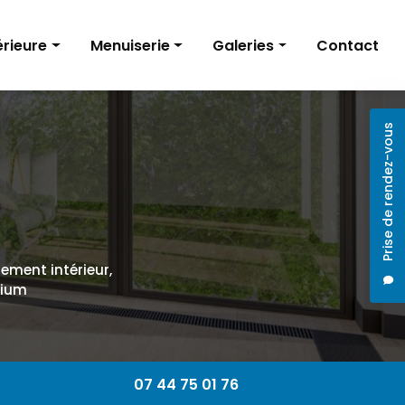
érieure
Menuiserie
Galeries
Contact
Volets roulants
Rénovation intérieure
Prise de rendez-vous
Installation de menuiseries
Menuiserie
Baies vitrées
ntérieur
cement intérieur,
nium
07 44 75 01 76