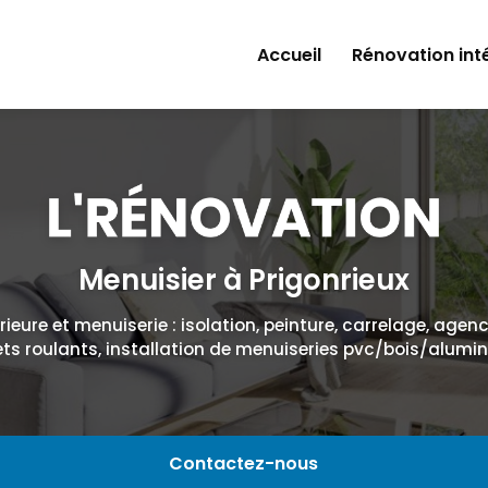
Accueil
Rénovation int
Isolation
Peinture
Plâtrerie
Carrelage
Menuisier à Prigonrieux
Agencement d'i
ieure et menuiserie : isolation, peinture, carrelage, agen
ets roulants, installation de menuiseries pvc/bois/alumi
Contactez-nous