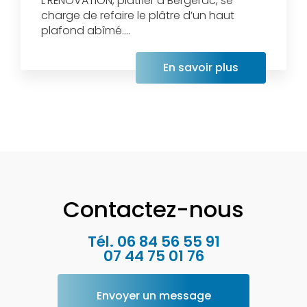
L'RÉNOVATION, plâtrier à Bergerac, se
charge de refaire le plâtre d’un haut
plafond abîmé....
En savoir plus
Contactez-nous
Tél.
06 84 56 55 91
07 44 75 01 76
Envoyer un message