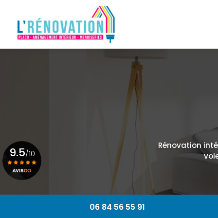
Navigation principale
Aller
au
contenu
principal
Rénovation intér
9.5
/10
vol
Voir le certificat
06 84 56 55 91