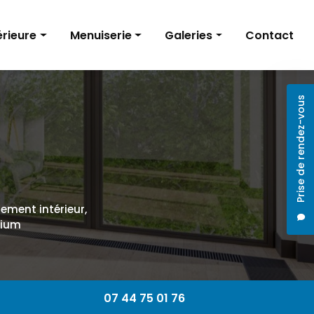
érieure
Menuiserie
Galeries
Contact
Volets roulants
Rénovation intérieure
Prise de rendez-vous
Installation de menuiseries
Menuiserie
Baies vitrées
ntérieur
cement intérieur,
nium
07 44 75 01 76