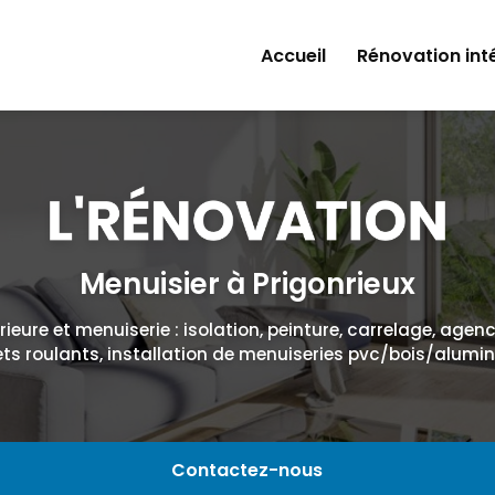
Accueil
Rénovation int
Isolation
Peinture
Plâtrerie
Carrelage
Menuisier à Prigonrieux
Agencement d'i
ieure et menuiserie : isolation, peinture, carrelage, agen
ets roulants, installation de menuiseries pvc/bois/alumi
Contactez-nous