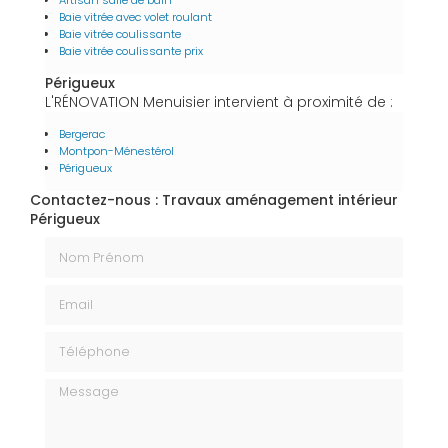
Artisan salle de bain
Baie vitrée avec volet roulant
Baie vitrée coulissante
Baie vitrée coulissante prix
Périgueux
L'RÉNOVATION Menuisier intervient à proximité de :
Bergerac
Montpon-Ménestérol
Périgueux
Contactez-nous : Travaux aménagement intérieur
Périgueux
Nom Prénom
Email
Téléphone
Message