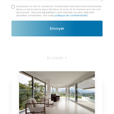
J'autorise ce site à conserver l'ensemble des données transmises
dans ce formulaire pour faciliter le suivi et le traitement de ma
demande.
(Aucune exploitation commerciale ne sera faite des
données conservées. Voir notre
politique de confidentialité
)
En savoir +