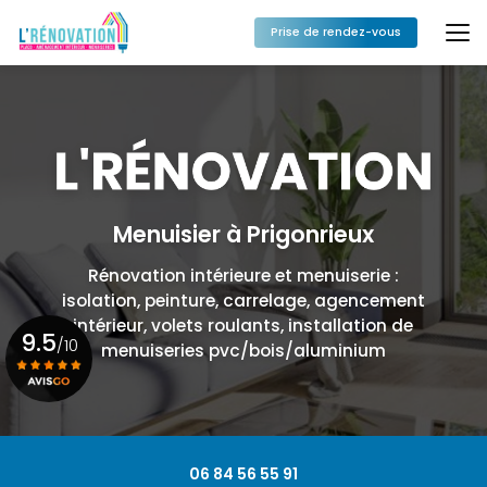
Aller
au
Prise de rendez-vous
contenu
principal
Menuisier à Prigonrieux
Rénovation intérieure et menuiserie :
isolation, peinture, carrelage, agencement
intérieur, volets roulants, installation de
9.5
/10
menuiseries pvc/bois/aluminium
Voir le certificat
06 84 56 55 91