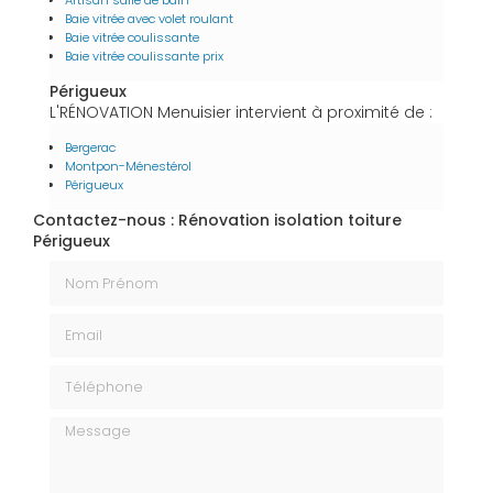
Artisan salle de bain
Baie vitrée avec volet roulant
Baie vitrée coulissante
Baie vitrée coulissante prix
Périgueux
L'RÉNOVATION Menuisier intervient à proximité de :
Bergerac
Montpon-Ménestérol
Périgueux
Contactez-nous : Rénovation isolation toiture
Périgueux
Nom Prénom
Email
Téléphone
Message