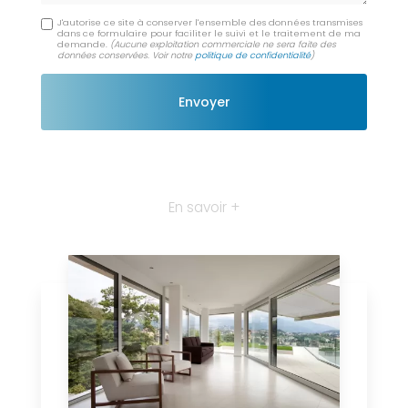
J'autorise ce site à conserver l'ensemble des données transmises
dans ce formulaire pour faciliter le suivi et le traitement de ma
demande.
(Aucune exploitation commerciale ne sera faite des
données conservées. Voir notre
politique de confidentialité
)
En savoir +