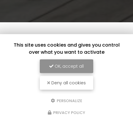
This site uses cookies and gives you control
over what you want to activate
OK, accept all
Deny all cookies
PERSONALIZE
PRIVACY POLICY
16/01/2025
afond et d'un
Suite rénovation I
e