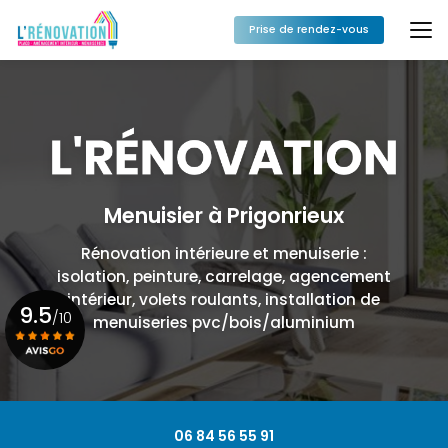
Aller
au
Prise de rendez-vous
contenu
principal
Menuisier à Prigonrieux
Rénovation intérieure et menuiserie :
isolation, peinture, carrelage, agencement
intérieur, volets roulants, installation de
9.5
/10
menuiseries pvc/bois/aluminium
Voir le certificat
06 84 56 55 91