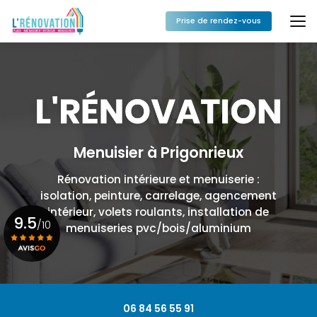
Aller
au
Prise de rendez-vous
contenu
principal
Menuisier à Prigonrieux
Rénovation intérieure et menuiserie :
isolation, peinture, carrelage, agencement
intérieur, volets roulants, installation de
9.5
/10
menuiseries pvc/bois/aluminium
Voir le certificat
06 84 56 55 91