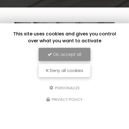
This site uses cookies and gives you control
over what you want to activate
OK, accept all
Deny all cookies
PERSONALIZE
16/01/2025
PRIVACY POLICY
d'un
Suite rénovation ISSAC
Suite de la rénovation sur notre cha
r une
. l'étage prend enfin forme avec l'en
oublage sur
peintures des murs ainsi que la pei