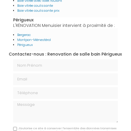
Baie vitrée avec volet roulant
Baie vitrée coulissante
Baie vitrée coulissante prix
Périgueux
L'RÉNOVATION Menuisier intervient à proximité de :
Bergerac
Montpon-Ménestérol
Périgueux
Contactez-nous : Renovation de salle bain Périgueux
Nom Prénom
Email
Téléphone
Message
J'autorise ce site à conserver l'ensemble des données transmises