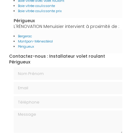
Baie vitrée avec volet roulant
Baie vitrée coulissante
Baie vitrée coulissante prix
Périgueux
L'RÉNOVATION Menuisier intervient à proximité de :
Bergerac
Montpon-Ménestérol
Périgueux
Contactez-nous : Installateur volet roulant
Périgueux
Nom Prénom
Email
Téléphone
Message