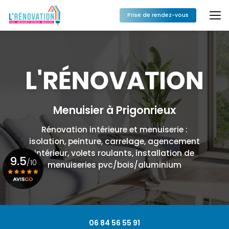
Aller
au
Prise de rendez-vous
contenu
principal
Menuisier à Prigonrieux
Rénovation intérieure et menuiserie :
isolation, peinture, carrelage, agencement
intérieur, volets roulants, installation de
9.5
/10
menuiseries pvc/bois/aluminium
Voir le certificat
06 84 56 55 91