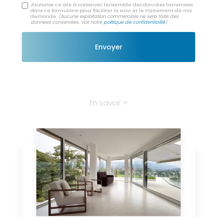
J'autorise ce site à conserver l'ensemble des données transmises
dans ce formulaire pour faciliter le suivi et le traitement de ma
demande.
(Aucune exploitation commerciale ne sera faite des
données conservées. Voir notre
politique de confidentialité
)
En savoir +