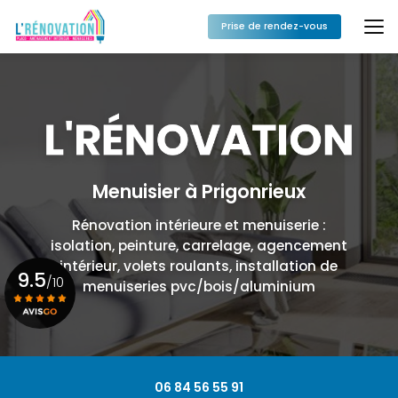
Aller
au
Prise de rendez-vous
contenu
principal
Menuisier à Prigonrieux
Rénovation intérieure et menuiserie :
isolation, peinture, carrelage, agencement
intérieur, volets roulants, installation de
9.5
/10
menuiseries pvc/bois/aluminium
Voir le certificat
06 84 56 55 91