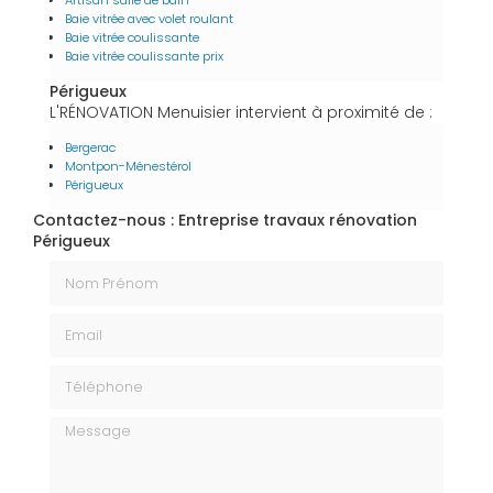
Artisan salle de bain
Baie vitrée avec volet roulant
Baie vitrée coulissante
Baie vitrée coulissante prix
Périgueux
L'RÉNOVATION Menuisier intervient à proximité de :
Bergerac
Montpon-Ménestérol
Périgueux
Contactez-nous : Entreprise travaux rénovation
Périgueux
Nom Prénom
Email
Téléphone
Message