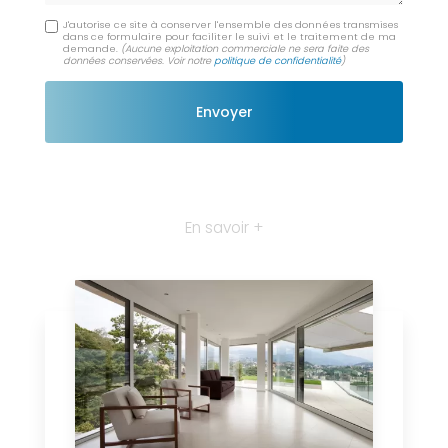
J'autorise ce site à conserver l'ensemble des données transmises
dans ce formulaire pour faciliter le suivi et le traitement de ma
demande.
(Aucune exploitation commerciale ne sera faite des
données conservées. Voir notre
politique de confidentialité
)
En savoir +