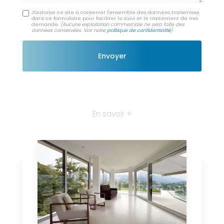
J'autorise ce site à conserver l'ensemble des données transmises
dans ce formulaire pour faciliter le suivi et le traitement de ma
demande.
(Aucune exploitation commerciale ne sera faite des
données conservées. Voir notre
politique de confidentialité
)
En savoir +