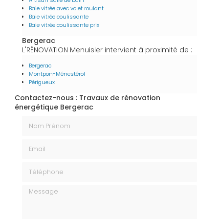
Artisan salle de bain
Baie vitrée avec volet roulant
Baie vitrée coulissante
Baie vitrée coulissante prix
Bergerac
L'RÉNOVATION Menuisier intervient à proximité de :
Bergerac
Montpon-Ménestérol
Périgueux
Contactez-nous : Travaux de rénovation
énergétique Bergerac
Nom Prénom
Email
Téléphone
Message