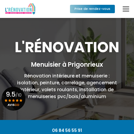
Aller
au
Prise de rendez-vous
contenu
principal
Menuisier à Prigonrieux
Rénovation intérieure et menuiserie :
isolation, peinture, carrelage, agencement
intérieur, volets roulants, installation de
9.5
/10
menuiseries pvc/bois/aluminium
Voir le certificat
06 84 56 55 91