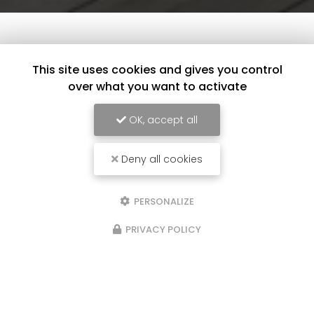
This site uses cookies and gives you control
over what you want to activate
OK, accept all
Deny all cookies
PERSONALIZE
PRIVACY POLICY
16/01/2025
SSAC
Rénovation d'un pl
doublage à Creyss
ur notre chantier à Issac
Votre artisan est en trai
me avec l'enduit et les
rénovation d'un plafon
i que la peinture des