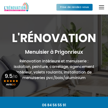
Aller
au
Prise de rendez-vous
contenu
principal
Menuisier à Prigonrieux
Rénovation intérieure et menuiserie :
isolation, peinture, carrelage, agencement
intérieur, volets roulants, installation de
9.5
/10
menuiseries pvc/bois/aluminium
Voir le certificat
06 84 56 55 91