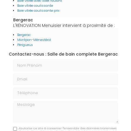
Baie vitrée avec volet roulant
Baie vitrée coulissante
Baie vitrée coulissante prix
Bergerac
L'RÉNOVATION Menuisier intervient à proximité de :
Bergerac
Montpon-Ménestérol
Périgueux
Contactez-nous : Salle de bain complete Bergerac
Nom Prénom
Email
Téléphone
Message
J'autorise ce site à conserver l'ensemble des données transmises