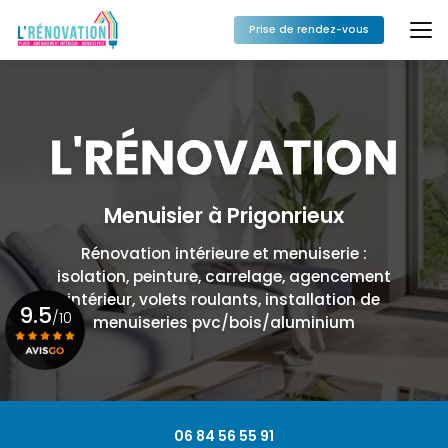
Aller
au
Prise de rendez-vous
contenu
principal
Menuisier à Prigonrieux
Rénovation intérieure et menuiserie :
isolation, peinture, carrelage, agencement
intérieur, volets roulants, installation de
9.5
/10
menuiseries pvc/bois/aluminium
Voir le certificat
06 84 56 55 91