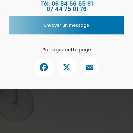
Tél.
06 84 56 55 91
07 44 75 01 76
Envoyer un message
Partagez cette page
Facebook
X
Email