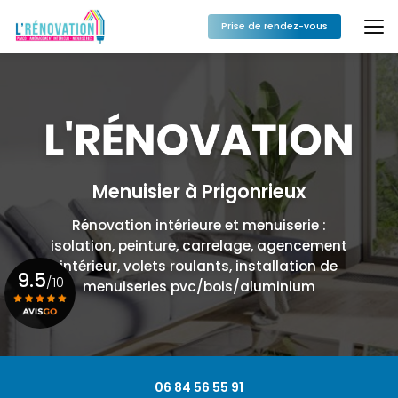
Aller
au
Prise de rendez-vous
contenu
principal
Menuisier à Prigonrieux
Rénovation intérieure et menuiserie :
isolation, peinture, carrelage, agencement
intérieur, volets roulants, installation de
9.5
/10
menuiseries pvc/bois/aluminium
Voir le certificat
06 84 56 55 91