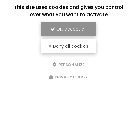
This site uses cookies and gives you control
over what you want to activate
Menuisier à Prigonrieux
OK, accept all
24130 Prigonrieux
Deny all cookies
06 84 56 55 91
07 44 75 01 76
Lundi au samedi :
PERSONALIZE
8h - 18h
Fermé le dimanche
PRIVACY POLICY
Envoyez un message
Nom Prénom
Société