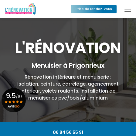
Aller
au
Prise de rendez-vous
contenu
principal
Menuisier à Prigonrieux
Rénovation intérieure et menuiserie :
isolation, peinture, carrelage, agencement
intérieur, volets roulants, installation de
9.5
/10
menuiseries pvc/bois/aluminium
Voir le certificat
06 84 56 55 91